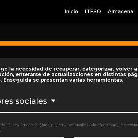
Inicio
ITESO
Almacenar
rge la necesidad de recuperar, categorizar, volver a
ión, enterarse de actualizaciones en distintas pági
o. Enseguida se presentan varias herramientas.
es sociales
do jQuery('#mostrar1').hide(); jQuery('.botoncillo1').click(function(e){ e.preven
;