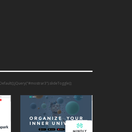
tDefault();jQuery("#mostrar3").slideToggle();