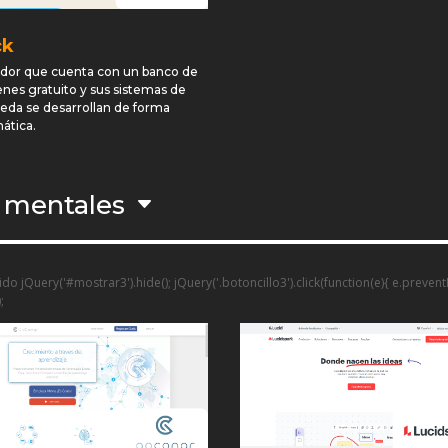
ck
dor que cuenta con un banco de
nes gratuito y sus sistemas de
eda se desarrollan de forma
ática.
 mentales
do jQuery('#mostrar3').hide(); jQuery('.botoncillo3').click(function(e){ e.preven
;