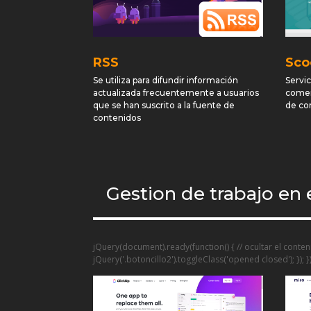
RSS
Sco
Se utiliza para difundir información
Servic
actualizada frecuentemente a usuarios
comer
que se han suscrito a la fuente de
de co
contenidos
Gestion de trabajo en
jQuery(document).ready(function() { // ocultar el conteni
jQuery('.botoncillo2').toggleClass('opened closed'); }); })