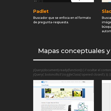
Padlet
Sla
Buscador que se enfoca en el formato
Busca
de pregunta-respuesta.
imáge
búsqu
autom
Mapas conceptuales y
jQuery(document).ready(function() { // ocultar el conteni
jQuery('.botoncillo3').toggleClass('opened closed'); }); })