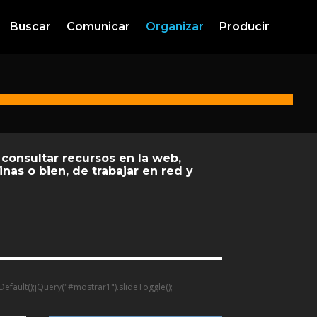
Buscar
Comunicar
Organizar
Producir
 consultar recursos en la web,
nas o bien, de trabajar en red y
tDefault();jQuery("#mostrar1").slideToggle();