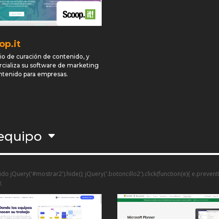
op.it
io de curación de contenido, y
cializa su software de marketing
ntenido para empresas.
 equipo
do jQuery('#mostrar2').hide(); jQuery('.botoncillo2').click(function(e){ e.preven
;