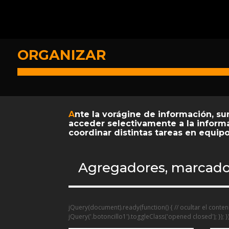
ORGANIZAR
A
nte la vorágine de información, su
acceder selectivamente a la informac
coordinar distintas tareas en equip
Agregadores, marcador
jQuery(document).ready(function() { // ocultar el conteni
jQuery('.botoncillo1').toggleClass('opened closed'); }); })