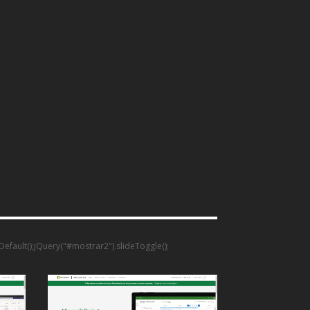
tDefault();jQuery("#mostrar2").slideToggle();